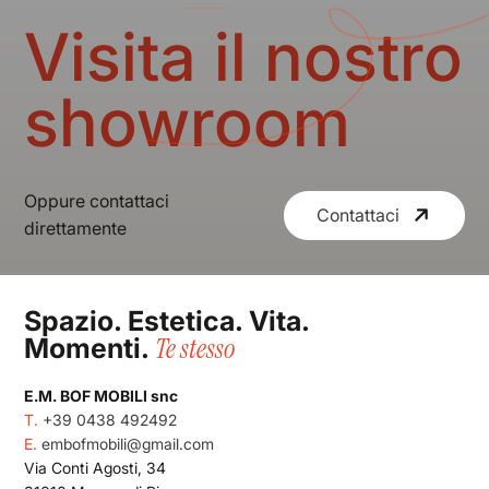
Visita il nostro
Armadi
showroom
Soggiorni
Divani
Oppure contattaci
Contattaci
direttamente
Arredo bagno
Home
Complementi
Spazio. Estetica. Vita.
Te stesso
Prodotti
Momenti.
E.M. BOF MOBILI snc
Chi Siamo
T.
+39 0438 492492
E.
embofmobili@gmail.com
Gallery
Via Conti Agosti, 34